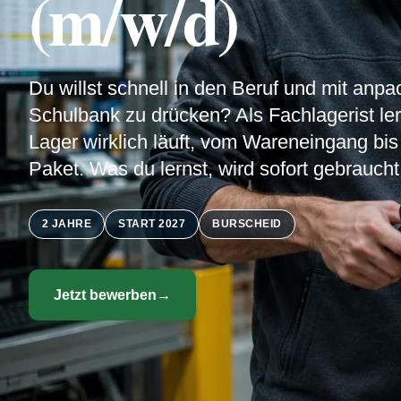
(m/w/d)
Du willst schnell in den Beruf und mit anpa
Schulbank zu drücken? Als Fachlagerist ler
Lager wirklich läuft, vom Wareneingang bis
Paket. Was du lernst, wird sofort gebraucht
2 JAHRE
START 2027
BURSCHEID
Jetzt bewerben
→