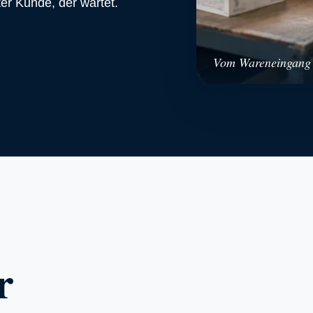
ter Kunde, der wartet.
Vom Wareneingang b
r