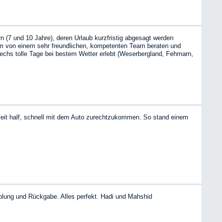
n (7 und 10 Jahre), deren Urlaub kurzfristig abgesagt werden
um von einem sehr freundlichen, kompetenten Team beraten und
sechs tolle Tage bei bestem Wetter erlebt (Weserbergland, Fehmarn,
bnis mit einem WoMo war: das werde ich sicher wiederholen! Danke
keit half, schnell mit dem Auto zurechtzukommen. So stand einem
holung und Rückgabe. Alles perfekt. Hadi und Mahshid