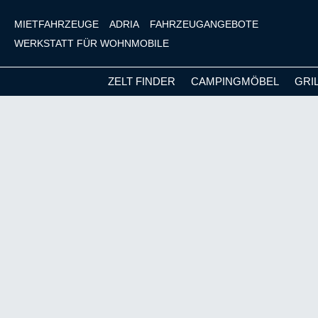
MIETFAHRZEUGE
ADRIA
FAHRZEUGANGEBOTE
WERKSTATT FÜR WOHNMOBILE
ZELT FINDER
CAMPINGMÖBEL
GRI
m Hauptinhalt springen
Zur Suche springen
Zur Hauptnavigation springen
Bildergalerie überspringen