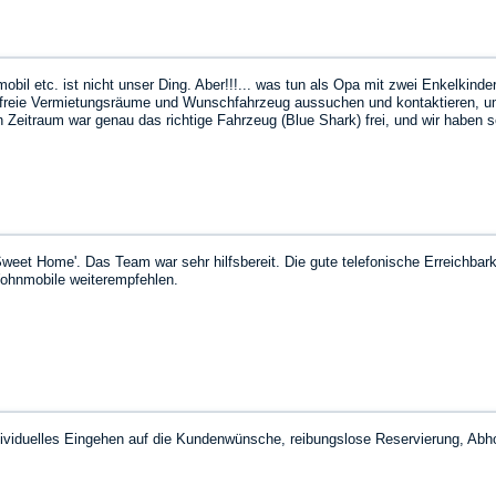
l etc. ist nicht unser Ding. Aber!!!... was tun als Opa mit zwei Enkelkinder
e freie Vermietungsräume und Wunschfahrzeug aussuchen und kontaktieren, 
Zeitraum war genau das richtige Fahrzeug (Blue Shark) frei, und wir haben 
as Fahrzeug war top, alles drin, alles dran, und obwohl es mein erstes Erle
 Strich war es nicht teurer als das ursprünglich geplante Hotel….
weet Home'. Das Team war sehr hilfsbereit. Die gute telefonische Erreichbar
ohnmobile weiterempfehlen.
ndividuelles Eingehen auf die Kundenwünsche, reibungslose Reservierung, Ab