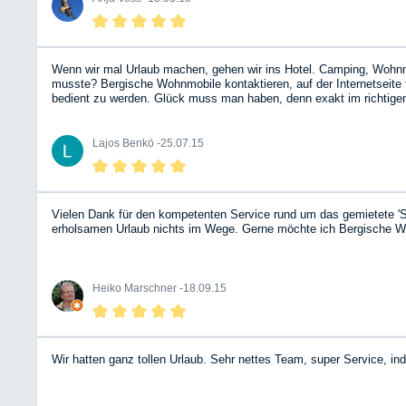
Wenn wir mal Urlaub machen, gehen wir ins Hotel. Camping, Wohnmobi
musste? Bergische Wohnmobile kontaktieren, auf der Internetseit
bedient zu werden. Glück muss man haben, denn exakt im richtigen 
Döbelner Land). Trotz der 1.800 km Fahrtstrecke sehr entspannt. D
an das BWM-Team! Übrigens, allen Befürchtungen zum Trotz: unterm
Lajos Benkö -
25.07.15
Vielen Dank für den kompetenten Service rund um das gemietete 'S
erholsamen Urlaub nichts im Wege. Gerne möchte ich Bergische W
Heiko Marschner -
18.09.15
Wir hatten ganz tollen Urlaub. Sehr nettes Team, super Service, i