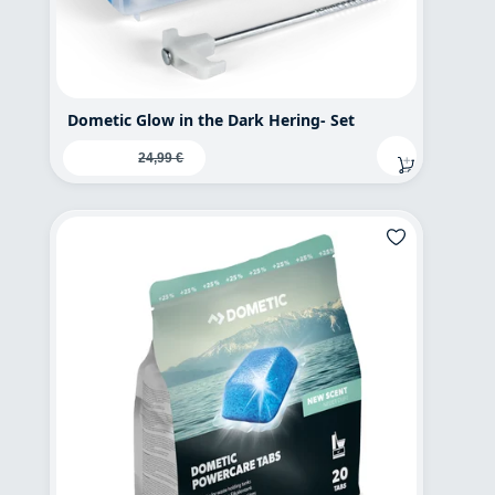
Dometic Glow in the Dark Hering- Set
Verkaufspreis:
19,95 €
Regulärer Preis:
24,99 €