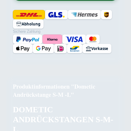
Abholung
Sichere Zahlung
Vorkasse
Produktinformationen "Dometic
Andrückstange S-M -L"
DOMETIC
ANDRÜCKSTANGEN S-M-
L