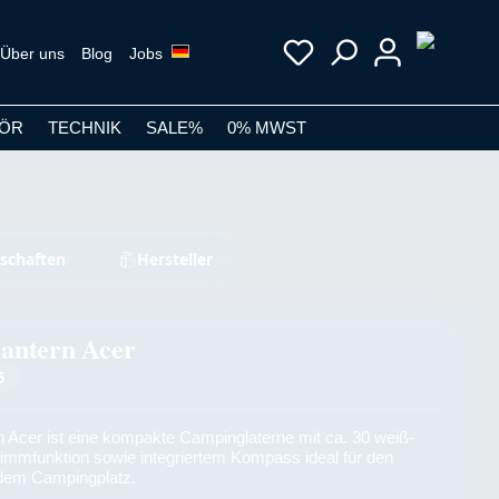
Über uns
Blog
Jobs
ÖR
TECHNIK
SALE%
0% MWST
schaften
Hersteller
antern Acer
5
 Acer ist eine kompakte Campinglaterne mit ca. 30 weiß-
immfunktion sowie integriertem Kompass ideal für den
 dem Campingplatz.