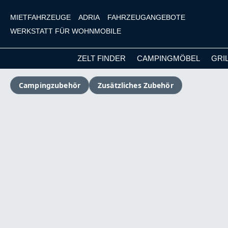
MIETFAHRZEUGE
ADRIA
FAHRZEUGANGEBOTE
WERKSTATT FÜR WOHNMOBILE
ZELT FINDER
CAMPINGMÖBEL
GRI
m Hauptinhalt springen
Zur Suche springen
Zur Hauptnavigation springen
Campingzubehör
Zusätzliches Zubehör
Bildergalerie überspringen