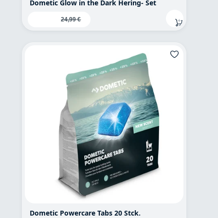
Dometic Glow in the Dark Hering- Set
Verkaufspreis:
19,95 €
Regulärer Preis:
24,99 €
Dometic Powercare Tabs 20 Stck.