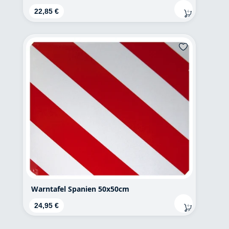
Regulärer Preis:
22,85 €
Warntafel Spanien 50x50cm
Regulärer Preis:
24,95 €