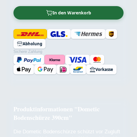
In den Warenkorb
Abholung
Sichere Zahlung
Vorkasse
Produktinformationen "Dometic
Bodenschürze 390cm"
Die Dometic Bodenschürze schützt vor Zugluft