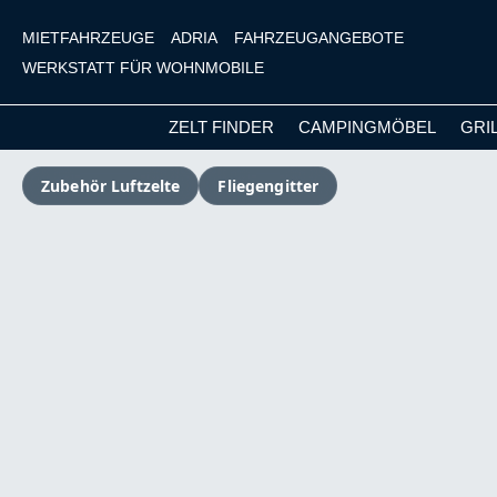
MIETFAHRZEUGE
ADRIA
FAHRZEUGANGEBOTE
WERKSTATT FÜR WOHNMOBILE
ZELT FINDER
CAMPINGMÖBEL
GRI
m Hauptinhalt springen
Zur Suche springen
Zur Hauptnavigation springen
Zubehör Luftzelte
Fliegengitter
Bildergalerie überspringen
Versandkostenfrei