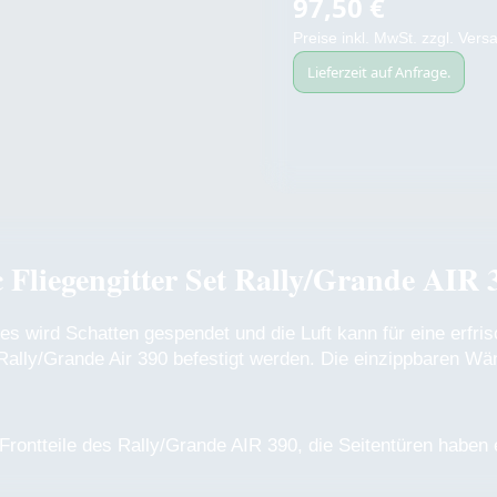
97,50 €
Regulärer Preis:
Preise inkl. MwSt. zzgl. Ver
Lieferzeit auf Anfrage.
Fliegengitter Set Rally/Grande AIR 
 es wird Schatten gespendet und die Luft kann für eine erfr
 Rally/Grande Air 390 befestigt werden. Die einzippbaren W
 Frontteile des Rally/Grande AIR 390, die Seitentüren haben 