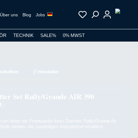
Über uns
Blog
Jobs
ÖR
TECHNIK
SALE%
0% MWST
schaften
Hersteller
tter Set Rally/Grande AIR 390
4
sen hinter die Frontwände Ihres Dometic Rally/Grande Air
elle bleiben. Als zweiteiliges Komplettset erhältlich.