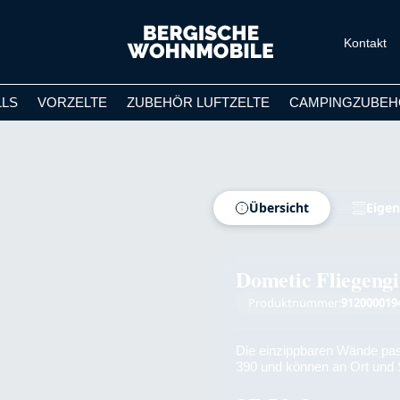
Kontakt
LLS
VORZELTE
ZUBEHÖR LUFTZELTE
CAMPINGZUBEH
Übersicht
Eigen
Dometic Fliegengi
Produktnummer:
912000019
Die einzippbaren Wände pas
390 und können an Ort und St