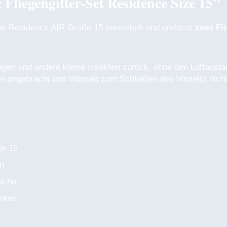
liegengitter-Set Residence Size 15"
das Residence AIR Größe 15 entwickelt und umfasst
zwei Fli
.
gen und andere kleine Insekten zurück, ohne den Luftausta
en angebracht und müssen zum Schließen des Vorzelts nic
ße 15
en
eiche
irken