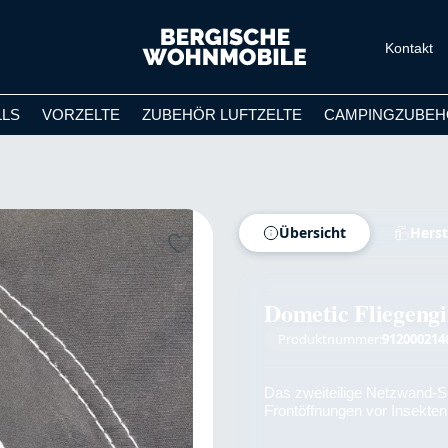
Kontakt
LLS
VORZELTE
ZUBEHÖR LUFTZELTE
CAMPINGZUBEH
Übersicht
Herst
Dometic Fliegengi
Produktnummer:
912000214
Das zweiteilige Netzwand-S
Frontöffnungen vor Insekten