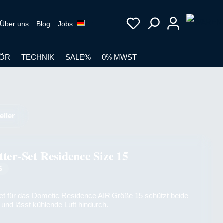
Über uns
Blog
Jobs
ÖR
TECHNIK
SALE%
0% MWST
eller
tter-Set Residence Size 15
6
et für das Dometic Residence AIR Größe 15 schützt beide
 und lässt kühlende Luft hindurch.