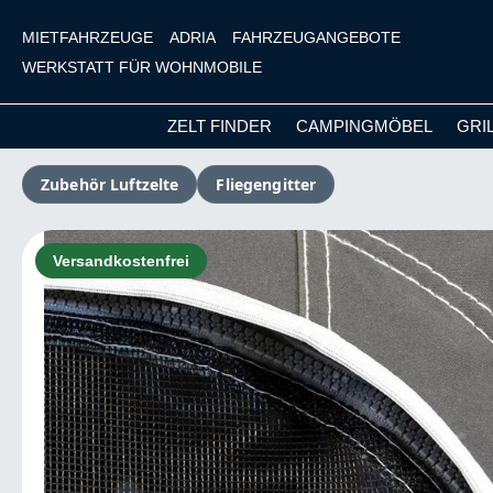
MIETFAHRZEUGE
ADRIA
FAHRZEUGANGEBOTE
WERKSTATT FÜR WOHNMOBILE
ZELT FINDER
CAMPINGMÖBEL
GRI
m Hauptinhalt springen
Zur Suche springen
Zur Hauptnavigation springen
Zubehör Luftzelte
Fliegengitter
Bildergalerie überspringen
Versandkostenfrei