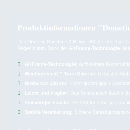
Produktinformationen "Dometi
Das Dometic Sunshine AIR Tour 300 ist ideal für C
Regen bietet. Dank der
AirFrame-Technologie
läss
AirFrame-Technologie:
Aufblasbare Konstruktio
Weathershield™ Tour-Material:
Robustes Mater
Breite von 300 cm:
Bietet großzügigen Schatten
Leicht und tragbar:
Das Sonnendach lässt sich 
Vielseitiger Einsatz:
Perfekt für sonnige Campin
Stabile Verankerung:
Sichere Befestigungspunkt