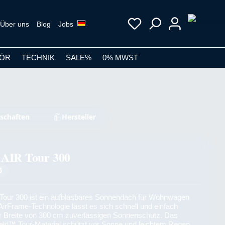
Über uns
Blog
Jobs
ÖR
TECHNIK
SALE%
0% MWST
schaften
Hersteller
 AIR Tour 300
5
Tour 300 ist ein aufblasbares Sonnendach für Wohnwagen
rFrame-Technologie lässt es sich schnell und einfach
er Breite von 300 cm zuverlässigen Sonnenschutz. Das
ield™ Tour-Material schützt vor Sonne und leichtem Regen