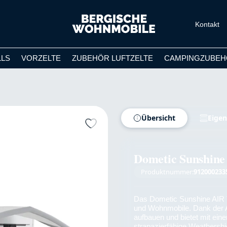
Kontakt
LLS
VORZELTE
ZUBEHÖR LUFTZELTE
CAMPINGZUBEH
Übersicht
Eigen
Dometic Sunshine
Produktnummer:
912000233
Das Dometic Sunshine AIR 
und Wohnmobile. Dank der Ai
aufbauen und bietet mit ein
strapazierfähige Weathersh