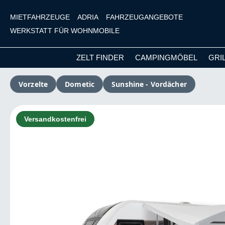
MIETFAHRZEUGE
ADRIA
FAHRZEUGANGEBOTE
WERKSTATT FÜR WOHNMOBILE
ZELT FINDER
CAMPINGMÖBEL
GRI
m Hauptinhalt springen
Zur Suche springen
Zur Hauptnavigation springen
Vorzelte
Dometic
Sunshine - Vordächer
Bildergalerie überspringen
Versandkostenfrei