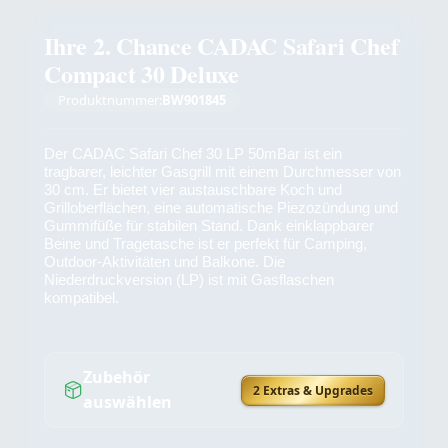
Ihre 2. Chance CADAC Safari Chef
Compact 30 Deluxe
Produktnummer:
BW901845
Der CADAC Safari Chef 30 LP 50mBar ist ein
tragbarer, leichter Gasgrill mit einem Durchmesser von
30 cm. Er bietet vier austauschbare Koch und
Grilloberflächen, eine automatische Piezozündung und
Gummifüße für stabilen Stand. Dank einklappbarer
Beine und Tragetasche ist er perfekt für Camping,
Outdoor-Aktivitäten und Balkone. Die
Niederdruckversion (LP) ist mit Gasflaschen
kompatibel.
Zubehör
2 Extras & Upgrades
auswählen