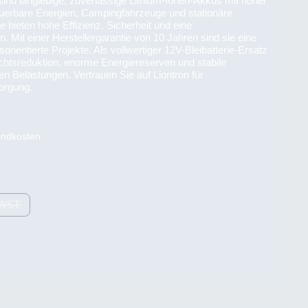
sind langlebige, zuverlässige Lithium-Ionen-Akkus mit hoher
neuerbare Energien, Campingfahrzeuge und stationäre
 bieten hohe Effizienz, Sicherheit und eine
. Mit einer Herstellergarantie von 10 Jahren sind sie eine
orientierte Projekte. Als vollwertiger 12V-Bleibatterie-Ersatz
chtsreduktion, enorme Energiereserven und stabile
n Belastungen. Vertrauen Sie auf Liontron für
orgung.
sandkosten
WST.
T ZURZEIT NICHT VERFÜGBAR.)
DIESE OPTION IST ZURZEIT NICHT VERFÜGBAR.)