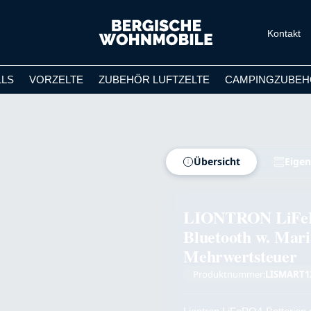
Kontakt
LLS
VORZELTE
ZUBEHÖR LUFTZELTE
CAMPINGZUBEH
Übersicht
Eigen
LIONTRON LiFeP
Bluetooth w. Mari
Mehrwertsteuer
Produktnummer:
LISMART1