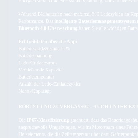
Energiereserven und eine stabile Spannung, selbst unter ex
Während Bleibatterien nach maximal 800 Ladezyklen an Kapaz
Performance. Das
intelligente Batteriemanagementsyste
Bluetooth 4.0-Überwachung
haben Sie alle wichtigen Batte
Echtzeitdaten über die App:
Batterie-Ladezustand in %
Batteriespannung
Lade-/Entladestrom
Verbleibende Kapazität
Batterietemperatur
Anzahl der Lade-/Entladezyklen
Nenn-/Kapazität
ROBUST UND ZUVERLÄSSIG – AUCH UNTER E
Die
IP67-Klassifizierung
garantiert, dass das Batteriengehäu
anspruchsvolle Umgebungen, wie im Motorraum eines Fa
Heizelemente, die die Zelltemperatur über dem Gefrierpunkt 