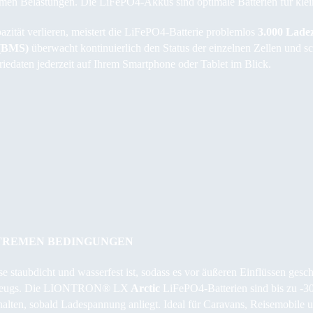
tremen Belastungen. Die LiFePO4-Akkus sind optimale Batterien für kl
ität verlieren, meistert die LiFePO4-Batterie problemlos
3.000 Lade
m (BMS)
überwacht kontinuierlich den Status der einzelnen Zellen und sch
riedaten jederzeit auf Ihrem Smartphone oder Tablet im Blick.
XTREMEN BEDINGUNGEN
se staubdicht und wasserfest ist, sodass es vor äußeren Einflüssen geschü
hrzeugs. Die LIONTRON® LX
Arctic
LiFePO4-Batterien sind bis zu -30
halten, sobald Ladespannung anliegt. Ideal für Caravans, Reisemobile u