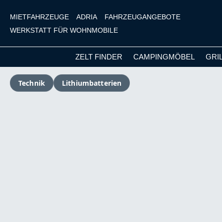
MIETFAHRZEUGE
ADRIA
FAHRZEUGANGEBOTE
WERKSTATT FÜR WOHNMOBILE
ZELT FINDER
CAMPINGMÖBEL
GRI
m Hauptinhalt springen
Zur Suche springen
Zur Hauptnavigation springen
Technik
Lithiumbatterien
Bildergalerie überspringen
Versandkostenfrei