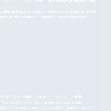
eine Wohnräume, da sie nicht ausgasen und
wartungsfrei
sind.
zyklen
und bietet selbst nach weiteren 7.000 Zyklen eine gute
ützt sie vor schädlichen Einflüssen. Mit der integrierten
tzt ist. Diese Robustheit macht die Batterie ideal für
 °C einsatzfähig und verfügen über energieeffiziente
nd Camper kann sie auch im unbeheizten Bereich installiert