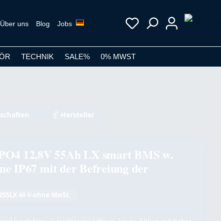
Über uns
Blog
Jobs
ÖR
TECHNIK
SALE%
0% MWST
schaften
Hersteller
O4 12,8V 55Ah LX smart BMS w.
ne IP67 mit der Befreiung der
255LX-M-V-ohne MwSt.