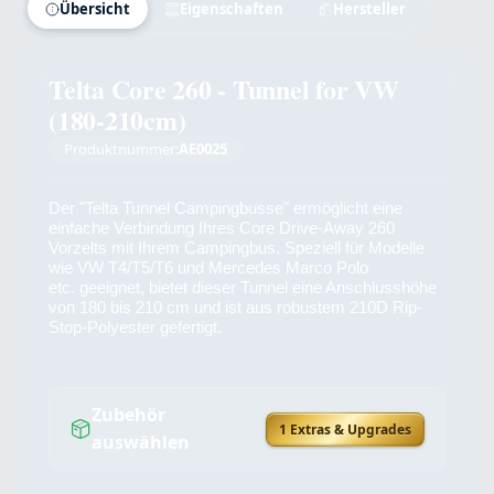
Übersicht
Eigenschaften
Hersteller
Telta Core 260 - Tunnel for VW
(180-210cm)
Produktnummer:
AE0025
Der "Telta Tunnel Campingbusse" ermöglicht eine
einfache Verbindung Ihres Core Drive-Away 260
Vorzelts mit Ihrem Campingbus. Speziell für Modelle
wie VW T4/T5/T6 und Mercedes Marco Polo
etc. geeignet, bietet dieser Tunnel eine Anschlusshöhe
von 180 bis 210 cm und ist aus robustem 210D Rip-
Stop-Polyester gefertigt.
Zubehör
1 Extras & Upgrades
auswählen