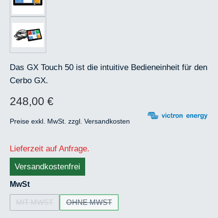
Das GX Touch 50 ist die intuitive Bedieneinheit für den
Cerbo GX.
248,00 €
Regulärer Preis:
Preise exkl. MwSt. zzgl. Versandkosten
Lieferzeit auf Anfrage.
Versandkostenfrei
auswählen
MwSt
MIT MWST
OHNE MWST
(DIESE OPTION IST ZURZEIT NICHT VERFÜGBAR.)
(DIESE OPTION IST ZURZEIT NICHT VERF