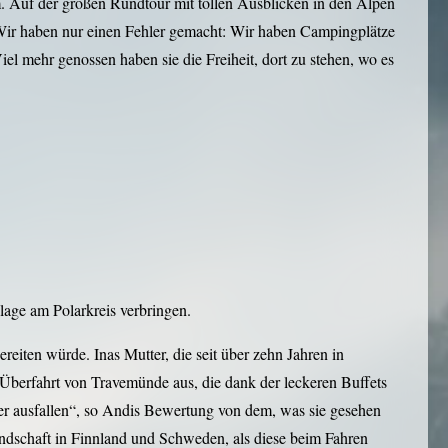
m. Auf der großen Rundtour mit tollen Ausblicken in den Alpen
. „Wir haben nur einen Fehler gemacht: Wir haben Campingplätze
el mehr genossen haben sie die Freiheit, dort zu stehen, wo es
lage am Polarkreis verbringen.
reiten würde. Inas Mutter, die seit über zehn Jahren in
n Überfahrt von Travemünde aus, die dank der leckeren Buffets
nger ausfallen“, so Andis Bewertung von dem, was sie gesehen
ndschaft in Finnland und Schweden, als diese beim Fahren