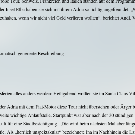
f große Tour. Schweiz, Frankreich und Italien standen auf dem Program
 der Insel Elba haben sie sich mit ihrem Adria so richtig angefreundet
alten, wenn wir nicht viel Geld verlieren wollten“, berichtet Andi. Vi
sferien alles anders werden: Heiligabend wollten sie im Santa Claus Vil
 der Adria mit dem Fiat-Motor diese Tour nicht überstehen oder Ärger be
weite wichtige Anlaufstelle. Startpunkt war aber nach der 30 stündige
h Luft für eine Stadtbesichtigung. „Die wird beim nächsten Mal aber lä
e. Als „herrlich unspektakulär“ bezeichnete Ina im Nachhinein die La