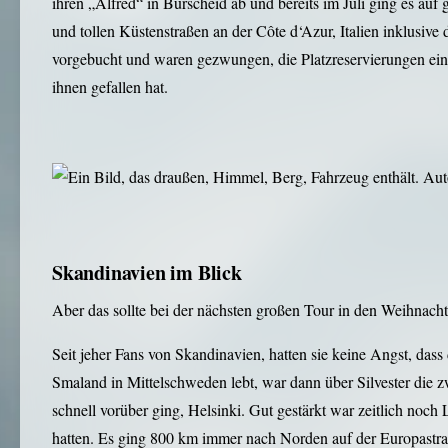
ihren „Alfred“ in Burscheid ab und bereits im Juli ging es au
und tollen Küstenstraßen an der Côte d‘Azur, Italien inklusive
vorgebucht und waren gezwungen, die Platzreservierungen einzuh
ihnen gefallen hat.
Skandinavien im Blick
Aber das sollte bei der nächsten großen Tour in den Weihnacht
Seit jeher Fans von Skandinavien, hatten sie keine Angst, dass
Smaland in Mittelschweden lebt, war dann über Silvester die z
schnell vorüber ging, Helsinki. Gut gestärkt war zeitlich noc
hatten. Es ging 800 km immer nach Norden auf der Europastraß