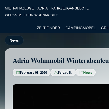
MIETFAHRZEUGE
ADRIA
FAHRZEUGANGEBOTE
WERKSTATT FÜR WOHNMOBILE
ZELT FINDER
CAMPINGMÖBEL
GRI
m Hauptinhalt springen
Zur Suche springen
Zur Hauptnavigation springen
News
Adria Wohnmobil Winterabenteuer
February 03, 2020
Farzad K.
News